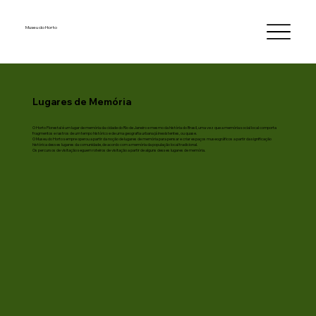
Museu do Horto
Lugares de Memória
O Horto Florestal é um lugar de memória da cidade do Rio de Janeiro e mesmo da história do Brasil, uma vez que a memória social local comporta
fragmentos e rastros de um tempo histórico e de uma geografia urbana já inexistentes, ou quase.
O Museu do Horto sempre operou a partir da noção de lugares de memória para pensar e criar espaços museográficos a partir da significação
histórica desses lugares da comunidade, de acordo com a memória da população local tradicional.
Os percursos de visitação seguem roteiros de visitação a partir de alguns desses lugares de memória.